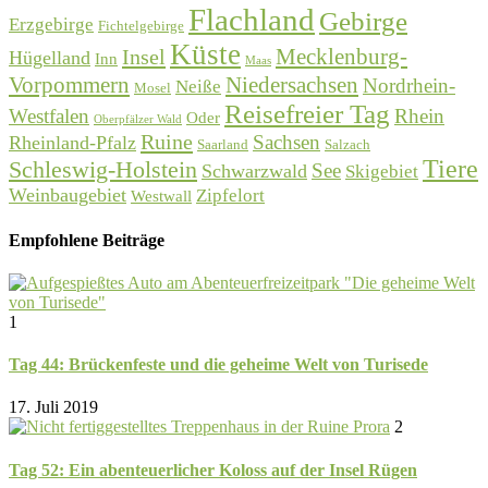
Flachland
Gebirge
Erzgebirge
Fichtelgebirge
Küste
Mecklenburg-
Insel
Hügelland
Inn
Maas
Vorpommern
Niedersachsen
Nordrhein-
Neiße
Mosel
Reisefreier Tag
Westfalen
Rhein
Oder
Oberpfälzer Wald
Ruine
Sachsen
Rheinland-Pfalz
Saarland
Salzach
Tiere
Schleswig-Holstein
See
Schwarzwald
Skigebiet
Weinbaugebiet
Zipfelort
Westwall
Empfohlene Beiträge
1
Tag 44: Brückenfeste und die geheime Welt von Turisede
17. Juli 2019
2
Tag 52: Ein abenteuerlicher Koloss auf der Insel Rügen