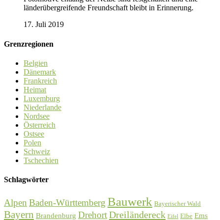
länderübergreifende Freundschaft bleibt in Erinnerung.
17. Juli 2019
Grenzregionen
Belgien
Dänemark
Frankreich
Heimat
Luxemburg
Niederlande
Nordsee
Österreich
Ostsee
Polen
Schweiz
Tschechien
Schlagwörter
Bauwerk
Alpen
Baden-Württemberg
Bayerischer Wald
Bayern
Dreiländereck
Drehort
Brandenburg
Ems
Elbe
Eifel