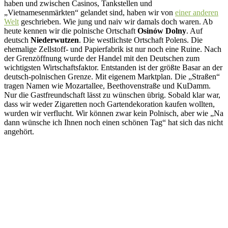
haben und zwischen Casinos, Tankstellen und
„Vietnamesenmärkten“ gelandet sind, haben wir von
einer anderen
Welt
geschrieben. Wie jung und naiv wir damals doch waren. Ab
heute kennen wir die polnische Ortschaft
Osinów Dolny
. Auf
deutsch
Niederwutzen
. Die westlichste Ortschaft Polens. Die
ehemalige Zellstoff- und Papierfabrik ist nur noch eine Ruine. Nach
der Grenzöffnung wurde der Handel mit den Deutschen zum
wichtigsten Wirtschaftsfaktor. Entstanden ist der größte Basar an der
deutsch-polnischen Grenze. Mit eigenem Marktplan. Die „Straßen“
tragen Namen wie Mozartallee, Beethovenstraße und KuDamm.
Nur die Gastfreundschaft lässt zu wünschen übrig. Sobald klar war,
dass wir weder Zigaretten noch Gartendekoration kaufen wollten,
wurden wir verflucht. Wir können zwar kein Polnisch, aber wie „Na
dann wünsche ich Ihnen noch einen schönen Tag“ hat sich das nicht
angehört.